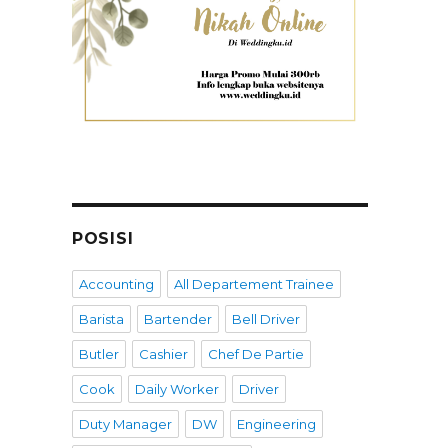
POSISI
Accounting
All Departement Trainee
Barista
Bartender
Bell Driver
Butler
Cashier
Chef De Partie
Cook
Daily Worker
Driver
Duty Manager
DW
Engineering