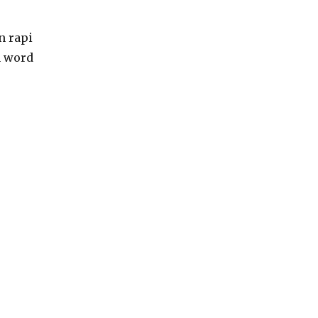
n rapi
n word