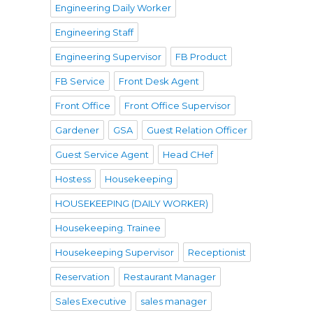
Engineering Daily Worker
Engineering Staff
Engineering Supervisor
FB Product
FB Service
Front Desk Agent
Front Office
Front Office Supervisor
Gardener
GSA
Guest Relation Officer
Guest Service Agent
Head CHef
Hostess
Housekeeping
HOUSEKEEPING (DAILY WORKER)
Housekeeping. Trainee
Housekeeping Supervisor
Receptionist
Reservation
Restaurant Manager
Sales Executive
sales manager