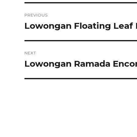
Post
PREVIOUS
navigation
Lowongan Floating Leaf 
Previous
post:
NEXT
Lowongan Ramada Encor
Next
post: