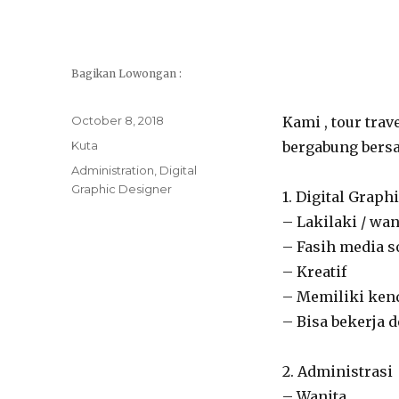
Bagikan Lowongan :
Posted
October 8, 2018
Kami , tour tra
on
Categories
Kuta
bergabung bers
Tags
Administration
,
Digital
Graphic Designer
1. Digital Graph
– Lakilaki / wan
– Fasih media so
– Kreatif
– Memiliki ken
– Bisa bekerja 
2. Administrasi
– Wanita