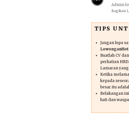
Admin lo
Bagikan 
TIPS UN
Jangan lupa s
LowonganHote
Buatlah CV da
perhatian HRD.
Lamaran yang
Ketika melama
kepada seseor
besar itu adal
Belakangan ini 
hati dan waspa