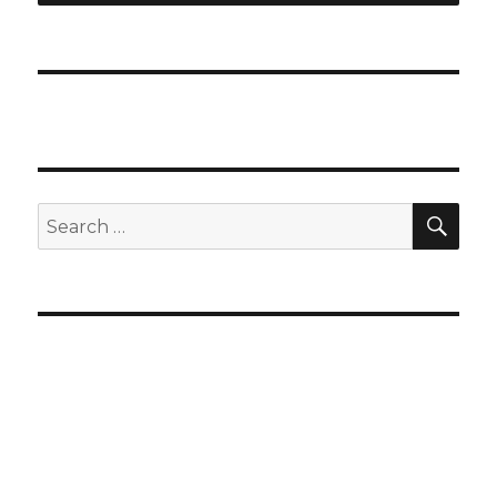
SEA
Search
for: