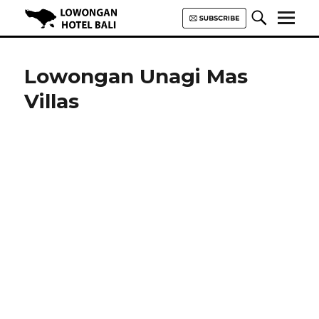
Lowongan Hotel Bali | Loker
Hotel Bali | HHRMA Hotel Bali
Lowongan Unagi Mas
Villas