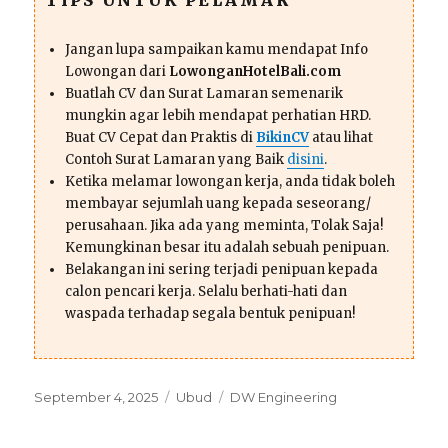
TIPS UNTUK PELAMAR
Jangan lupa sampaikan kamu mendapat Info
Lowongan dari
LowonganHotelBali.com
Buatlah CV dan Surat Lamaran semenarik
mungkin agar lebih mendapat perhatian HRD.
Buat CV Cepat dan Praktis di
BikinCV
atau lihat
Contoh Surat Lamaran yang Baik
disini
.
Ketika melamar lowongan kerja, anda tidak boleh
membayar sejumlah uang kepada seseorang/
perusahaan. Jika ada yang meminta, Tolak Saja!
Kemungkinan besar itu adalah sebuah penipuan.
Belakangan ini sering terjadi penipuan kepada
calon pencari kerja. Selalu berhati-hati dan
waspada terhadap segala bentuk penipuan!
Posted
Categories
Tags
September 4, 2025
Ubud
DW Engineering
on