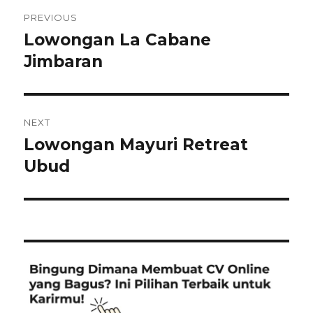
Post
PREVIOUS
navigation
Lowongan La Cabane
Previous
post:
Jimbaran
NEXT
Lowongan Mayuri Retreat
Next
post:
Ubud