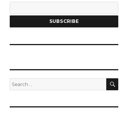
SEA
Search
for: